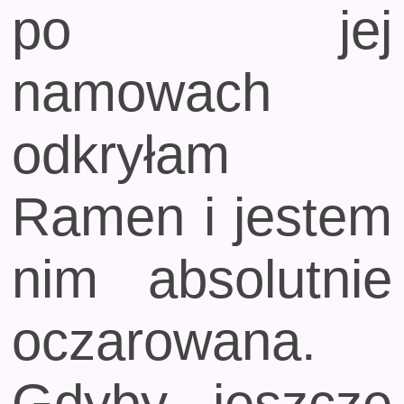
po jej
namowach
odkryłam
Ramen i jestem
nim absolutnie
oczarowana.
Gdyby jeszcze