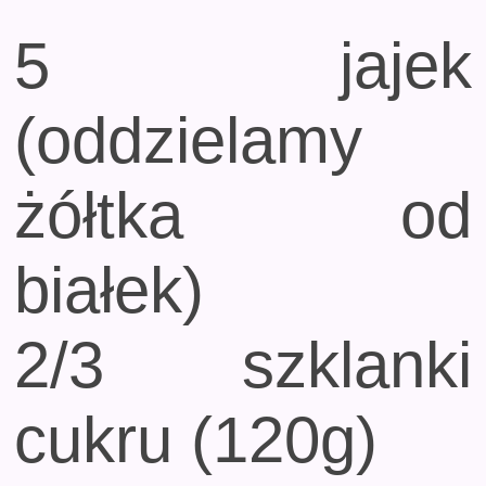
5 jajek
(oddzielamy
żółtka od
białek)
2/3 szklanki
cukru (120g)