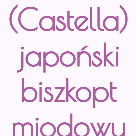
(Castella)
japoński
biszkopt
miodowy