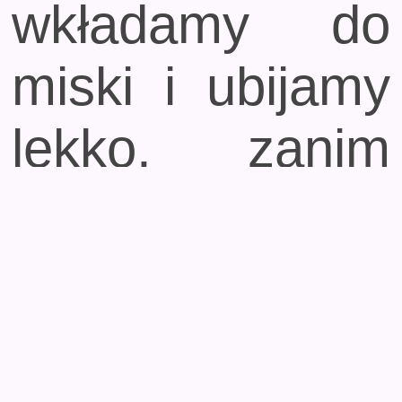
wkładamy do
miski i ubijamy
lekko, zanim
dodamy połowę
cukru. Nie
możemy jednak
zbytnio