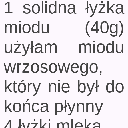
1 solidna łyżka
miodu (40g)
użyłam miodu
wrzosowego,
który nie był do
końca płynny
4 łyżki mleka