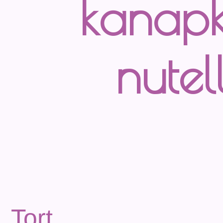
kanapk
nutel
Tort