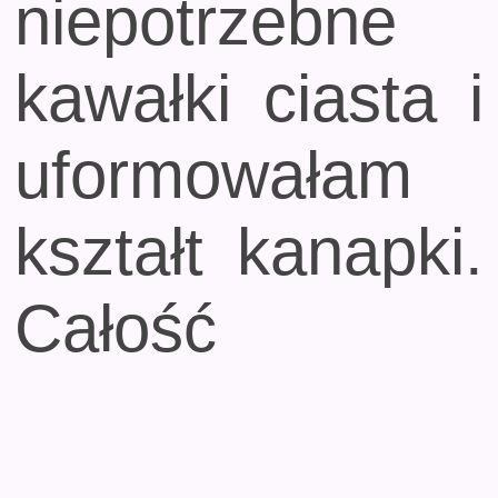
niepotrzebne
kawałki ciasta i
uformowałam
kształt kanapki.
Całość
obłożyłam
kremem