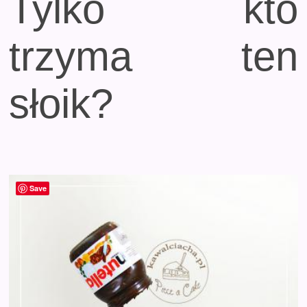
Tylko kto
trzyma ten
słoik?
Save