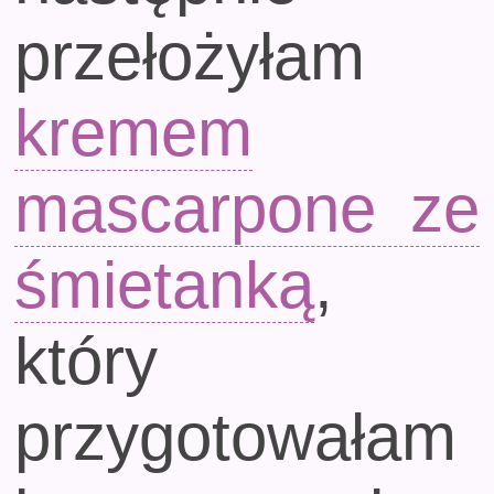
przełożyłam
kremem
mascarpone ze
śmietanką
,
który
przygotowałam