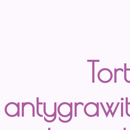
Tort
antygrawi