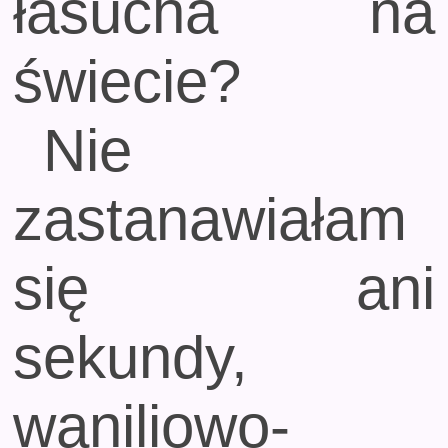
łasucha na
świecie?
Nie
zastanawiałam
się ani
sekundy,
waniliowo-