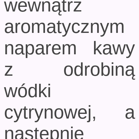
wewnątrz
aromatycznym
naparem kawy
z odrobiną
wódki
cytrynowej, a
następnie