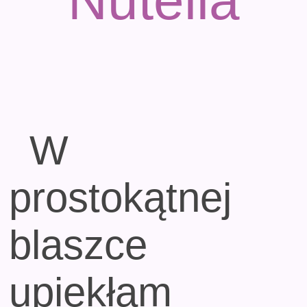
Nutella
W
prostokątnej
blaszce
upiekłam