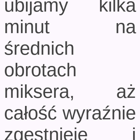
ubijamy kilka
minut na
średnich
obrotach
miksera, aż
całość wyraźnie
zgęstnieje i