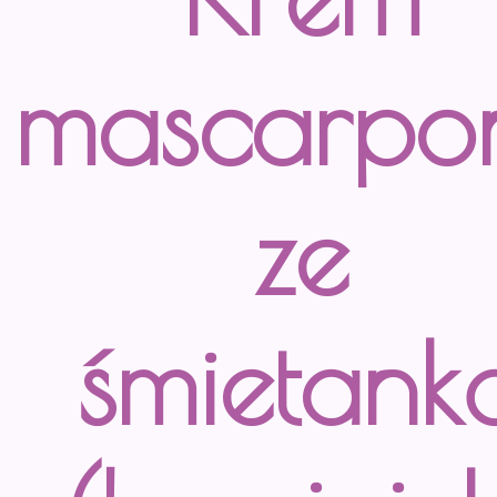
mascarpo
ze
śmietank