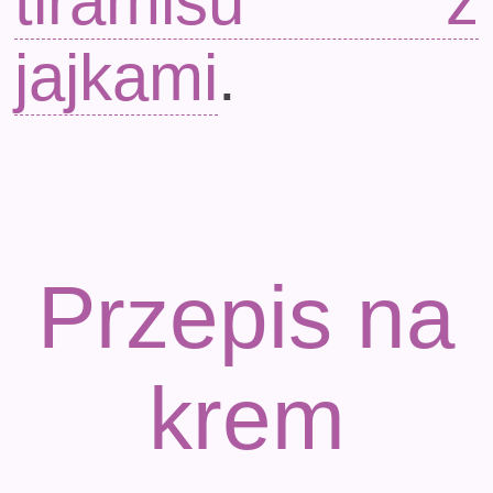
tiramisu z
jajkami
.
Przepis na
krem