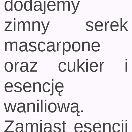
dodajemy
zimny serek
mascarpone
oraz cukier i
esencję
waniliową.
Zamiast esencji