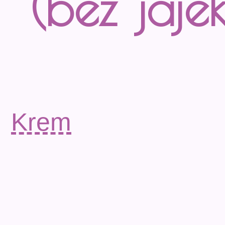
(bez jajek
Krem